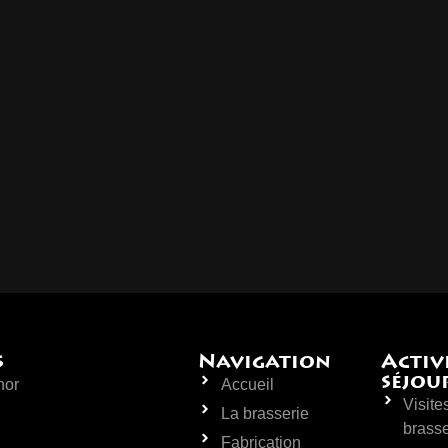
s
Navigation
Activi
séjou
hor
Accueil
Visite
La brasserie
brasse
Fabrication