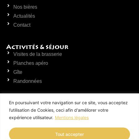
Nos bières
Actualités
Contact
Activités & séjour
Visites de la brasserie
Planches apéro
Gîte
Randonnées
En poursuivant votre navigation sur ce site, vous acceptez
Vente sur place & Visite de la
brasserie
l’utilisation de Cookies, ceci afin d'améliorer votre
Lundi, mercredi & vendredi
expérience utilisateur.
Mentions légales
de 10h00 à 21h00
Tout accepter