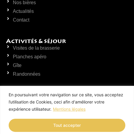
Nos bières
Actualités
Contact
Activités & séjour
Visites de la brasserie
Planches apéro
Gîte
Randonnées
En poursuivant votre navigation sur ce site, vous acceptez
Vente sur place & Visite de la
brasserie
l’utilisation de Cookies, ceci afin d'améliorer votre
Lundi, mercredi & vendredi
expérience utilisateur.
Mentions légales
de 10h00 à 21h00
Tout accepter